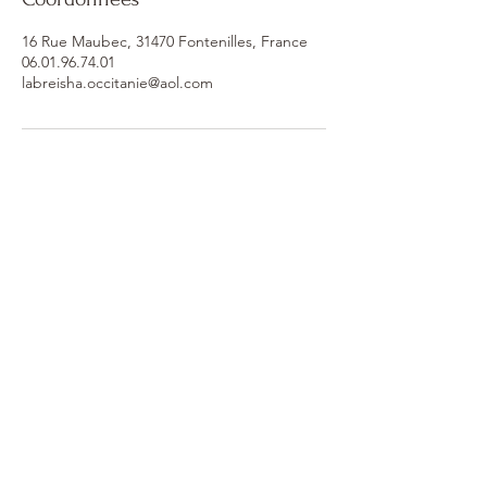
16 Rue Maubec, 31470 Fontenilles, France
06.01.96.74.01
labreisha.occitanie@aol.com
La Breisha - Tisanière
Occitane
16, rue Maubec 31470 Fontenilles
​
06.01.96.74.01
labreisha.occitanie@aol.com
Horaires d'ouverture:
Lundi - Mardi - Jeudi - Vendredi: