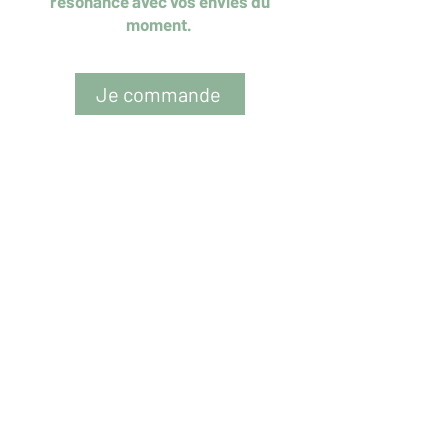
résonance avec vos envies du
moment.
Je commande
La Breisha - Tisanière
Occitane
16, rue Maubec 31470 Fontenilles