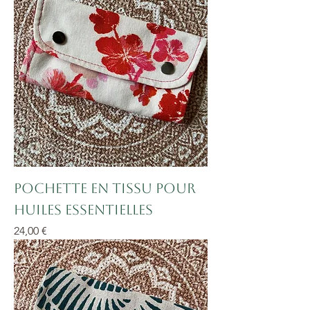
Pochette en tissu pour
huiles essentielles
Prix
24,00 €