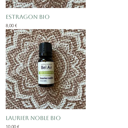
Estragon BIO
Prix
8,00 €
Laurier noble BIO
Prix
10,00 €