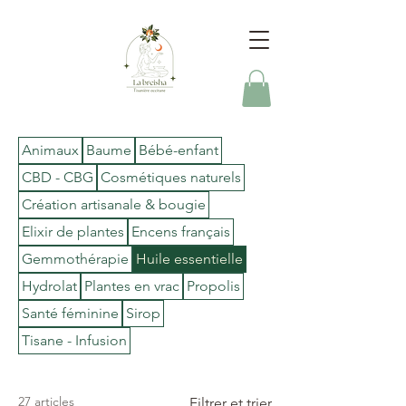
Animaux
Baume
Bébé-enfant
CBD - CBG
Cosmétiques naturels
Création artisanale & bougie
Elixir de plantes
Encens français
Gemmothérapie
Huile essentielle
Hydrolat
Plantes en vrac
Propolis
Santé féminine
Sirop
Tisane - Infusion
27 articles
Filtrer et trier