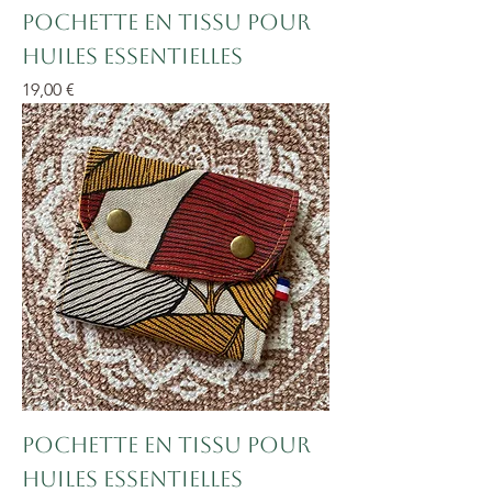
Pochette en tissu pour
huiles essentielles
Prix
19,00 €
Pochette en tissu pour
huiles essentielles