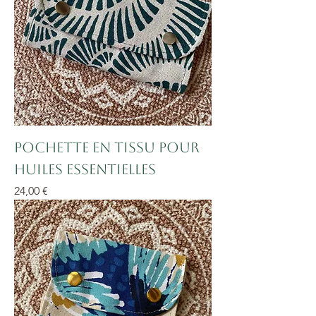
Pochette en tissu pour
huiles essentielles
Prix
24,00 €