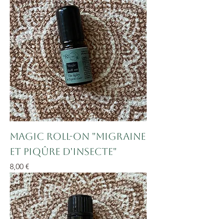
Magic Roll-On "Migraine
et Piqûre d'insecte"
Prix
8,00 €