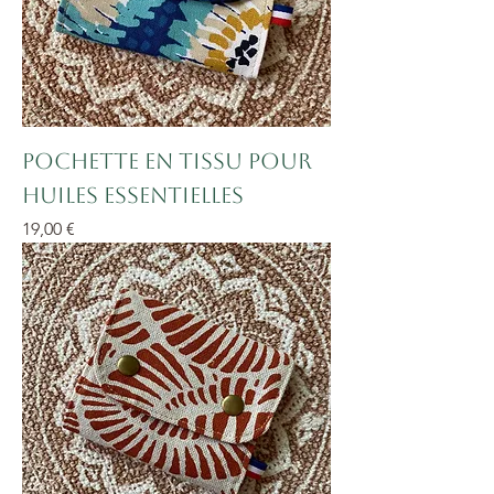
Pochette en tissu pour
huiles essentielles
Prix
19,00 €