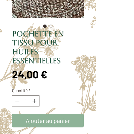
Pochette en
tissu pour
huiles
essentielles
Prix
24,00 €
Quantité
*
Ajouter au panier