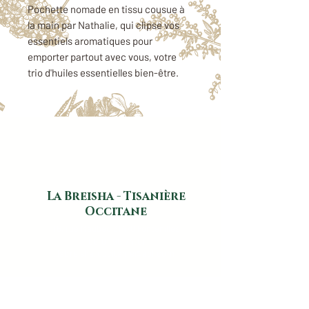
Pochette nomade en tissu cousue à
la main par Nathalie, qui clipse vos
essentiels aromatiques pour
emporter partout avec vous, votre
trio d'huiles essentielles bien-être.
Pochette 5 flacons d'huile
essentielle.
La Breisha - Tisanière
Occitane
16, rue Maubec 31470 Fontenilles
​
06.01.96.74.01
labreisha.occitanie@aol.com
Horaires d'ouverture:
Lundi - Mardi - Jeudi - Vendredi:
14h00 - 18h30