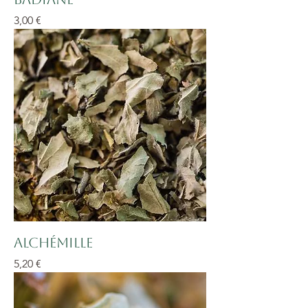
Prix
3,00 €
Alchémille
Prix
5,20 €