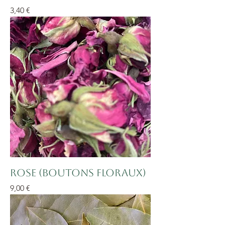
Prix
3,40 €
Rose (boutons floraux)
Prix
9,00 €