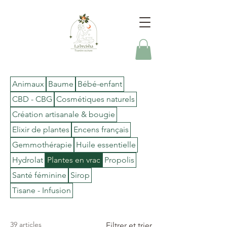
Animaux
Baume
Bébé-enfant
CBD - CBG
Cosmétiques naturels
Création artisanale & bougie
Elixir de plantes
Encens français
Gemmothérapie
Huile essentielle
Hydrolat
Plantes en vrac
Propolis
Santé féminine
Sirop
Tisane - Infusion
39 articles
Filtrer et trier