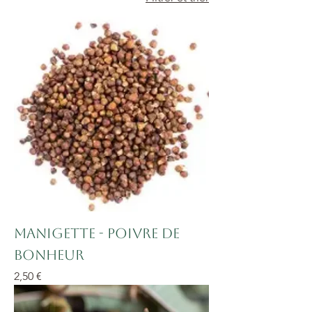
Manigette - Poivre de
bonheur
Prix
2,50 €