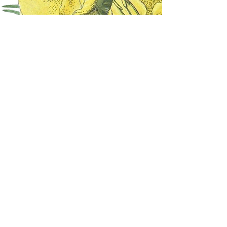
Des infusions pensées
pour vous
Dans la catégories des tisanes, le choix des
mélanges est volontairement limité.
Ce n'est pas un manque mais un choix
conscient afin de réduire le gaspillage de
plantes alimentaires déjà pré-mélangées et de
privilégier des infusions sur mesure.