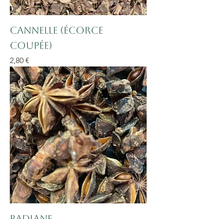
Cannelle (écorce
coupée)
Prix
2,80 €
Badiane