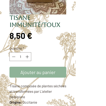
Tisane
immunité/toux
Prix
8,50 €
Quantité
*
Ajouter au panier
Tisane composée de plantes séchées
et transformées par L'atelier
herboriste
Origine:
Occitanie