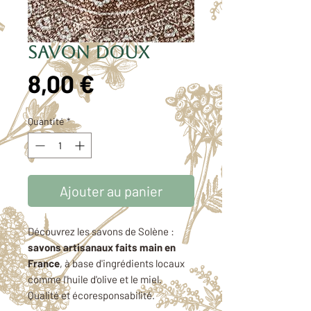
Savon Doux
Prix
8,00 €
Quantité
*
Ajouter au panier
Découvrez les savons de Solène :
savons artisanaux faits main en
France
, à base d'ingrédients locaux
comme l'huile d'olive et le miel.
Qualité et écoresponsabilité.
Pour les peaux sensibles:
avec