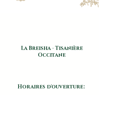
son
surgras élevé de 9%
, le savon
DOUX nettoie sans dessécher et
laisse la peau souple, douce et
protégée.
Poids:
100g
Ingrédients:
huile d'olive, huile de
La Breisha - Tisanière
cameline, huile de colza, glycérine,
Occitane
miel, eau, argile blanche
16, rue Maubec 31470 Fontenilles
Atelier à Saint-Clar-de-Rivière
​
06.01.96.74.01
labreisha.occitanie@aol.com
Horaires d'ouverture:
Lundi - Mardi - Jeudi - Vendredi:
14h00 - 18h30
Mercredi et Samedi:
09h30 - 12h30
Nos horaires d'ouverture sont
susceptibles d'être modifiés en cas de
congés ou de fermeture exceptionnelle.
Les horaires sont régulièrement mis à