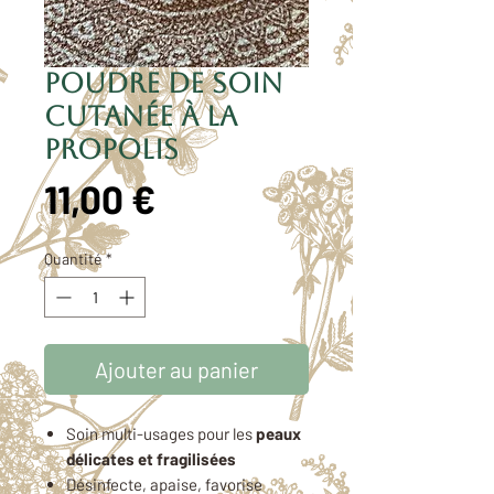
Poudre de soin
cutanée à la
propolis
Prix
11,00 €
Quantité
*
Ajouter au panier
Soin multi-usages pour les
peaux
délicates et fragilisées
Désinfecte, apaise, favorise