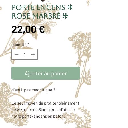
Porte encens ⁜
rose marbré ⁜
Prix
22,00 €
Quantité
*
Ajouter au panier
N'est il pas magnifique ?
Le seul moyen de profiter pleinement
de vos encens Bloom c'est d'utiliser
notre porte-encens en béton.