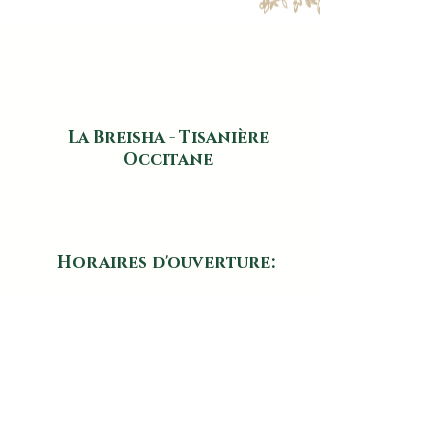
Fabriqué en France par un atelier
d'artisans, chaque pièce est unique
et présente des motifs qui le sont tout
autant !
La Breisha - Tisanière
Occitane
16, rue Maubec 31470 Fontenilles
​
06.01.96.74.01
labreisha.occitanie@aol.com
Horaires d'ouverture:
Lundi - Mardi - Jeudi - Vendredi:
14h00 - 18h30
Mercredi et Samedi:
09h30 - 12h30
Nos horaires d'ouverture sont
susceptibles d'être modifiés en cas de
congés ou de fermeture exceptionnelle.
Les horaires sont régulièrement mis à
jour sur notre fiche google, accessible