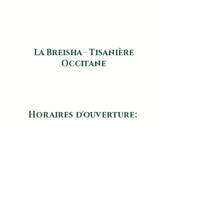
La Breisha - Tisanière
Occitane
16, rue Maubec 31470 Fontenilles
​
06.01.96.74.01
labreisha.occitanie@aol.com
Horaires d'ouverture:
Lundi - Mardi - Jeudi - Vendredi:
14h00 - 18h30
Mercredi et Samedi:
09h30 - 12h30
Nos horaires d'ouverture sont
susceptibles d'être modifiés en cas de
congés ou de fermeture exceptionnelle.
Les horaires sont régulièrement mis à
jour sur notre fiche google, accessible
ici: