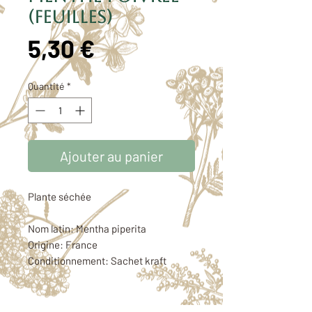
(feuilles)
Prix
5,30 €
Quantité
*
Ajouter au panier
Plante séchée
Nom latin: Mentha piperita
Origine: France
Conditionnement: Sachet kraft
Poids net: 25 g
Certifications: AB