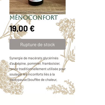
Ménoconfort
Prix
19,00 €
Rupture de stock
Synergie de macérats glycérinés
d'aubépine, pommier, framboisier,
ronce traditionnellement utilisée pour
soulager les inconforts liés à la
ménopause (bouffée de chaleur,
démangeaison, circulation, douleurs
articulaires ...)
Conditionnement