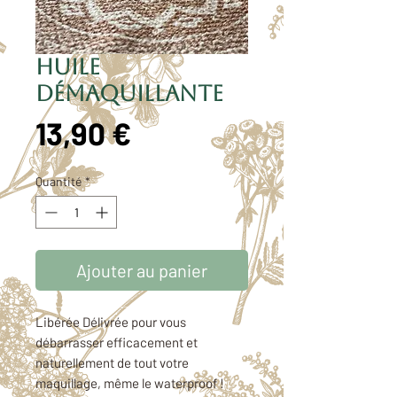
Huile
démaquillante
Prix
13,90 €
Quantité
*
Ajouter au panier
Libérée Délivrée pour vous
débarrasser efficacement et
naturellement de tout votre
maquillage, même le waterproof !