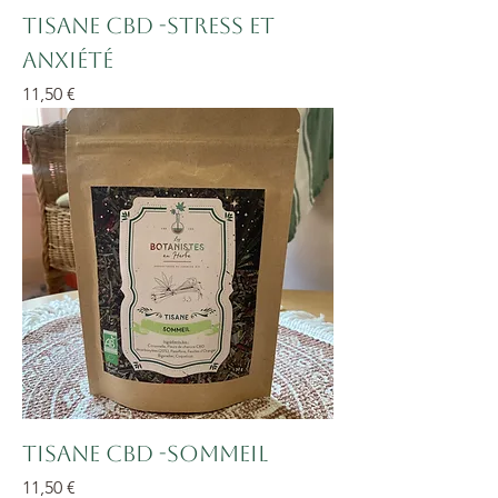
Tisane CBD -Stress et
Anxiété
Prix
11,50 €
Tisane CBD -Sommeil
Prix
11,50 €