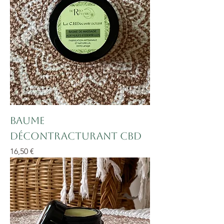
Baume
décontracturant CBD
Prix
16,50 €