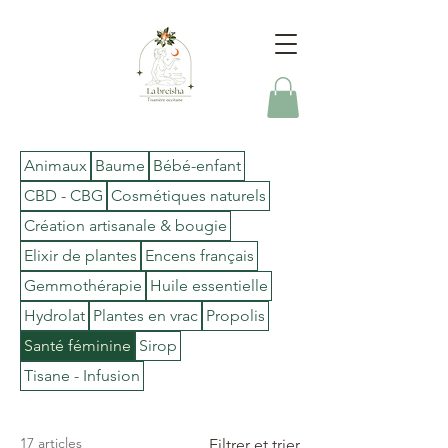
Animaux
Baume
Bébé-enfant
CBD - CBG
Cosmétiques naturels
Création artisanale & bougie
Elixir de plantes
Encens français
Gemmothérapie
Huile essentielle
Hydrolat
Plantes en vrac
Propolis
Santé féminine
Sirop
Tisane - Infusion
17 articles
Filtrer et trier