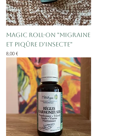
Magic Roll-On "Migraine
et Piqûre d'insecte"
Prix
8,00 €