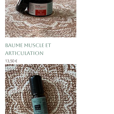
Baume muscle et
articulation
Prix
13,50 €