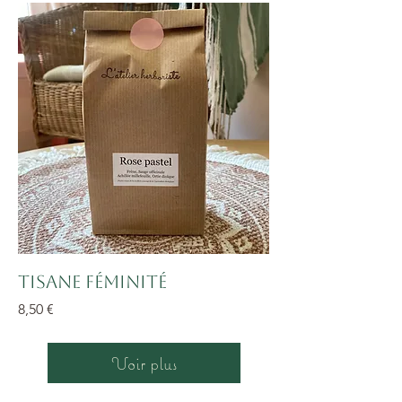
Tisane féminité
Prix
8,50 €
Voir plus