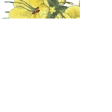
Des infusions pensées
pour vous
Dans la catégories des tisanes, le choix des
mélanges est volontairement limité.
Ce n'est pas un manque mais un choix
conscient afin de réduire le gaspillage de