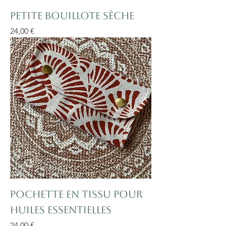
Petite bouillote sèche
Prix
24,00 €
Pochette en tissu pour
huiles essentielles
Prix
24,00 €