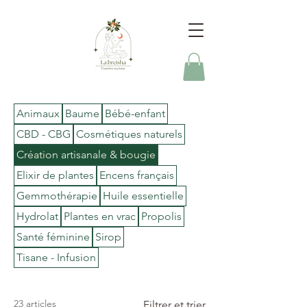
Animaux
Baume
Bébé-enfant
CBD - CBG
Cosmétiques naturels
Création artisanale & bougie
Elixir de plantes
Encens français
Gemmothérapie
Huile essentielle
Hydrolat
Plantes en vrac
Propolis
Santé féminine
Sirop
Tisane - Infusion
23 articles
Filtrer et trier