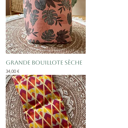
Grande bouillote sèche
Prix
34,00 €